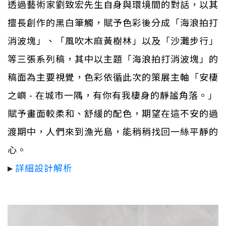
透過藝術家劉致宏先生自身與環境間的對話，以其
擅長創作的黑白筆觸，賦予色彩後分成「海浪拍打
消波塊」、「風吹木麻黃樹林」以及「沙灘步行」
等三張系列稿，其中以主題「海浪拍打消波塊」的
稿面為主要視覺，色彩依循此次的策展主軸「安棲
之嶼 - 在城市一隅，有你有我棲身的靜謐角落。」
賦予畫面較柔和、舒緩的配色，期望在這不安的過
渡期中，人們來到漁光島，能稍稍找回一絲平靜的
心。
▸
詳細設計解析