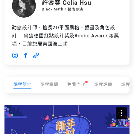
許睿容 Celia Hsu
Black Math / 藝術導演
動態設計師、擅長2D平面風格、插畫及角色設
計。 曾獲德國紅點設計獎及Adobe Awards等獎
項，目前旅居美國波士頓。
課程簡介
課程章節
免費內容
課程評價
課程