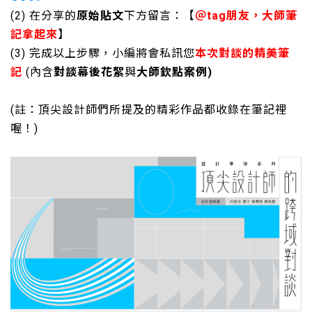
(2) 在分享的
原始貼文
下方留言：【
＠tag朋友，大師筆
記拿起來
】
(3) 完成以上步驟，小編將會私訊您
本次對談的精美筆
記
(內含
對談幕後花絮
與
大師欽點案例)
(註：頂尖設計師們所提及的精彩作品都收錄在筆記裡
喔！)