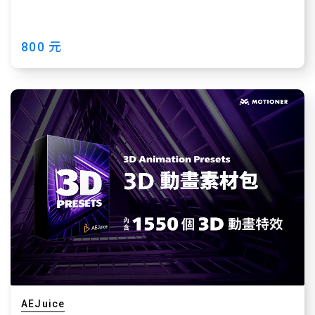
800 元
AEJuice