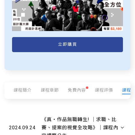
立即購買
課程簡介
課程章節
免費內容
課程評價
課程
《真・作品無職轉生! ｜求職、比
2024.09.24
賽、提案的視覺全攻略》｜課程內