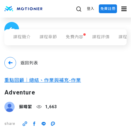
share
登入
免費註冊
課程簡介
課程章節
免費內容
課程評價
課程
返回列表
重點回顧｜總結、作業與補充-作業
Adventure
蘇暐絜
1,663
share