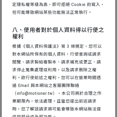
定隱私權等級為高，即可拒絕 Cookie 的寫入，
但可能導致網站某些功能無法正常執行。
八、使用者對於個人資料得以行使之
權利
根據《個人資料保護法》第 3 條規定，您可以
對本網站所保有的個人資料，行使查詢或請求
《台灣虎爺的故事 新年禮盒》
閱覽、請求製給複製本、請求補充或更正、請
求停止蒐集處理或利用，以及請求刪除之權
《台灣虎神的故事》是一個新年禮物組合。
2022
利。欲行使前述之權利，您可以在營業時間透
年是中國農曆的 “虎年”。我們以台灣傳統信仰中
過 Email 與本網站之客服團隊聯絡
的神祇「虎爺」為主題創作了一組系列作品。它包
（
info@motioner.tw
），本公司將於合理之作
括一本經典的折頁書和一套五個紅包。
業期限內，依法處理。且當您提出前述請求
《台灣虎神的故事》一書詳細介紹了台灣虎神傳說
時，您了解該請求將可能會導致本網站無法提
的起源。
供您部分或全部功能。