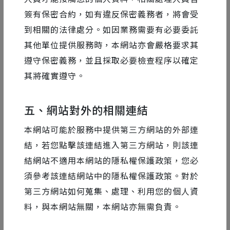
簽有保密合約，如有違反保密義務者，將會受
到相關的法律處分。如因業務需要有必要委託
其他單位提供服務時，本網站亦會嚴格要求其
遵守保密義務，並且採取必要檢查程序以確定
其將確實遵守。
五、網站對外的相關連結
《台味誌 No.03 珍奶》 歡迎光
本網站可能於服務中提供第三方網站的外部連
臨珍奶號—台灣珍珠奶茶地圖
結，若您點擊該連結進入第三方網站，則該連
結網站不適用本網站的隱私權保護政策，您必
本企劃收錄於《台味誌 No.03 珍奶》蒐羅了社群
須參考該連結網站中的隱私權保護政策。對於
網站上，由全台灣各地網友所推薦最道地、最美味
第三方網站如何蒐集、處理、利用您的個人資
的在地珍珠奶茶，並整理繪製成地圖。
料，與本網站無關，本網站亦無需負責。