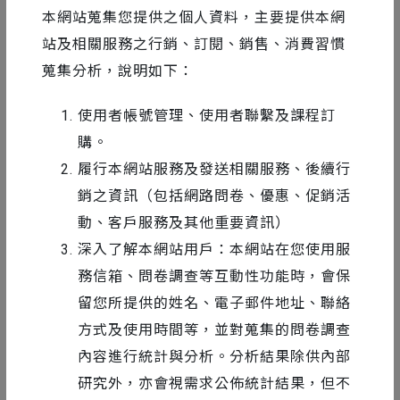
本網站蒐集您提供之個人資料，主要提供本網
站及相關服務之行銷、訂閱、銷售、消費習慣
蒐集分析，說明如下：
《翰林高中公民課本》
使用者帳號管理、使用者聯繫及課程訂
此作品是台灣的高中公民課本。我們與一個致力於
購。
提升台灣教育美學的公益組織 “Aestheticell”，以
履行本網站服務及發送相關服務、後續行
及翰林教科書出版社，聯手進行了這次的課本設計
銷之資訊（包括網路問卷、優惠、促銷活
計畫。
動、客戶服務及其他重要資訊）
深入了解本網站用戶：本網站在您使用服
務信箱、問卷調查等互動性功能時，會保
目的為改造台灣的高中公民課本，使原有的課本變
留您所提供的姓名、電子郵件地址、聯絡
得更美觀、且有效傳達資訊，並且創造顛覆市場的
方式及使用時間等，並對蒐集的問卷調查
成果。
我們導入了資訊設計在此課本改造計畫中，
內容進行統計與分析。分析結果除供內部
繪製了大量的資訊圖表，讓複雜的學術知識變得容
研究外，亦會視需求公佈統計結果，但不