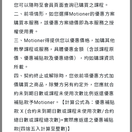
您可以隨時至會員頁面查詢已購買之課程。
二、前項情形，如您選擇Motioner的優惠方案
❶ 對設計有興趣，但沒有軟體操作經驗、不知從何入門
購買本服務，該優惠方案總價即為本服務之授
的初心者
權使用費。
❷ 使用過 PS、Ai 其中一種，想知道兩者差異，以及如
何快速上手的新手玩家
三、Motioner得提供您以優惠價格，加購其他
❸ 本身是設計相關工作者，熟悉 Ps、Ai ，想了解如何
教學課程或服務，具體優惠金額（含該課程原
應用在動態設計上的高階勇者
價、優惠補貼款及優惠總價），均如購課資訊
❹ 願意花一部影集的時間，學點設計相關知識的每個你
所載。
♡(*´∀｀*)⼈人(*´∀｀*)♡
四、契約終止或解除時，您依前項優惠方式加
價購買之商品，除雙方另有約定外，您應就合
約未到期日數或課程未使用次數比例返還優惠
補貼款予Motioner。【計算公式為：優惠補貼
款 X (合約未到期日數或課程未使用次數/合約
Q1 開始上課前，需要準備什麼工具或軟體？
總日數或課程總次數)=實際應返還之優惠補貼
本課程主要使用
Photoshop
、
Illustrator
進行教學，
以上軟體可至 Adobe 官網下載七天免費試用版。
款(四捨五入計算至整數)】