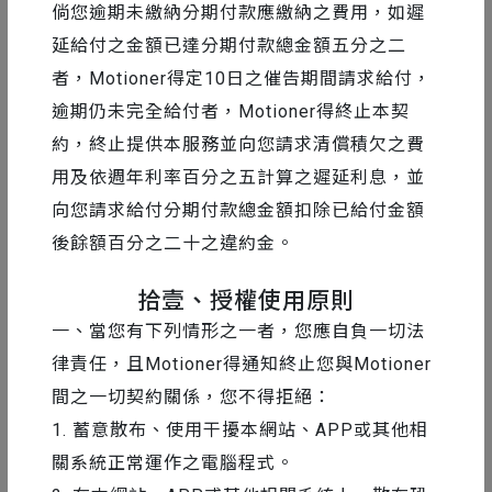
倘您逾期未繳納分期付款應繳納之費用，如遲
看完《Motion Graphics 新手村｜Ai + Ps 超
延給付之金額已達分期付款總金額五分之二
實用攻略！》覺得意猶未盡 ？
者，Motioner得定10日之催告期間請求給付，
更多二棲知學好課，帶你走進動態設計的大
逾期仍未完全給付者，Motioner得終止本契
門！
約，終止提供本服務並向您請求清償積欠之費
用及依週年利率百分之五計算之遲延利息，並
1. 如果你是對 Ae 基礎工具操作還不熟悉的同學
向您請求給付分期付款總金額扣除已給付金額
推薦你加入課程
《動態設計全方位！[動畫篇] 實戰入門
後餘額百分之二十之違約金。
一次搞定》
此課程的第一章開放免費觀看，可以帶你徹底了解動畫
拾壹、授權使用原則
基本功！
一、當您有下列情形之一者，您應自負一切法
律責任，且Motioner得通知終止您與Motioner
2. 如果你不會畫畫，但想要做好玩的向量插畫設計稿
間之一切契約關係，您不得拒絕：
推薦你加入課程
《動態設計美術必修課｜用幾何概念畫
1. 蓄意散布、使用干擾本網站、APP或其他相
出好插畫！》
關系統正常運作之電腦程式。
這堂插畫實戰課將帶你學習多數動態專案都會用到的插