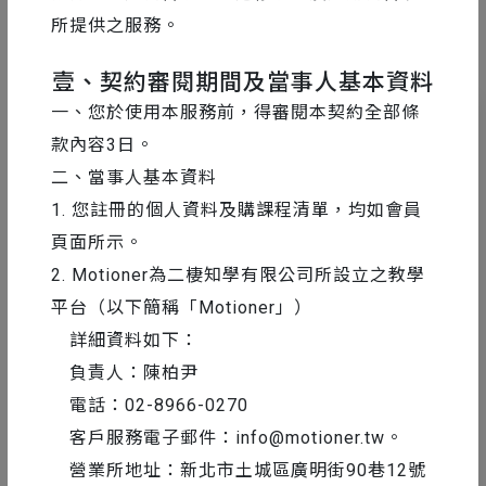
Ps 超實用攻略！
所提供之服務。
壹、契約審閱期間及當事人基本資料
一、您於使用本服務前，得審閱本契約全部條
NT.0
款內容3日。
原價 NT.2,280
二、當事人基本資料
1. 您註冊的個人資料及購課程清單，均如會員
課程長度
共40 分鐘
頁面所示。
學生人數
有7,726 位同學
2. Motioner為二棲知學有限公司所設立之教學
平台（以下簡稱「Motioner」）
135 人也正在觀看
詳細資料如下：
負責人：陳柏尹
免費加入
電話：02-8966-0270
客戶服務電子郵件：
info@motioner.tw
。
營業所地址：新北市土城區廣明街90巷12號