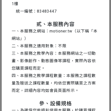
許睿容 Celia Hsu
1樓
Black Math / 藝術導演
統一編號：83483447
動態設計師、擅長2D平面風格、插畫及角色設
貳、本服務內容
計。 曾獲德國紅點設計獎及Adobe Awards等獎
一、本服務之網站：motioner.tw（以下稱「本
項，目前旅居美國波士頓。
網站」）
二、本服務之適用對象：不限
三、本服務之教學內容：本服務網站之一切動
畫、影像創作、動態圖像等課程，實際內容依
您購買課程而定。
課程簡介
課程章節
免費內容
課程評價
課程
四、本服務之教學課程數量：本服務之課程數
量及贈送之課程數量，均依您實際購買之方案
而定，詳細內容均如會員頁面所示。
參、設備規格
一、為確保您能順利使用本服務，於購買課程