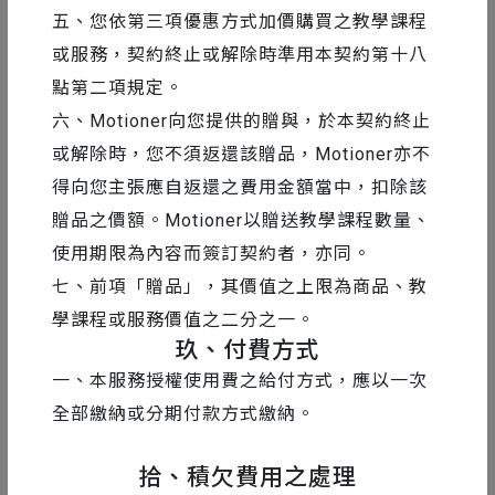
五、您依第三項優惠方式加價購買之教學課程
Q2 老師是否會回覆我的問題？
或服務，契約終止或解除時準用本契約第十八
這堂課主要會是動態設計基礎的分享，因此老師不會回
點第二項規定。
覆問題喔！
六、Motioner向您提供的贈與，於本契約終止
或解除時，您不須返還該贈品，Motioner亦不
Q3 這門課可以看多久？
得向您主張應自返還之費用金額當中，扣除該
開課之後，你可以使用電腦、手機及平板不限平台上課
贈品之價額。Motioner以贈送教學課程數量、
～
使用期限為內容而簽訂契約者，亦同。
沒有上課時間及地點的限制，你可以無限次數的重複觀
看課程內容喔！
七、前項「贈品」，其價值之上限為商品、教
學課程或服務價值之二分之一。
Q4 我⋯我還有其他問題！
玖、付費方式
你可以前往我們整理好的
常見問題頁面
一、本服務授權使用費之給付方式，應以一次
或是將你遇到的問題透過 Email 到
info@motioner.t
全部繳納或分期付款方式繳納。
w
聯繫我們
我們將盡快回覆你喔！
拾、積欠費用之處理