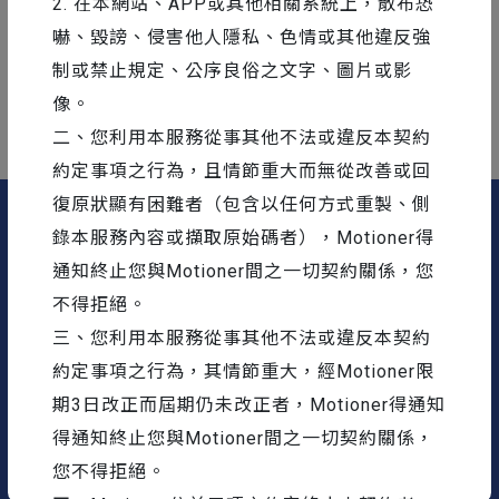
2. 在本網站、APP或其他相關系統上，散布恐
畫類型 Styleframe！
嚇、毀謗、侵害他人隱私、色情或其他違反強
制或禁止規定、公序良俗之文字、圖片或影
▉ 還有更多
《
動態設計全面實戰
》
精彩課程，歡迎大家
與我們一起學習！
像。
二、您利用本服務從事其他不法或違反本契約
約定事項之行為，且情節重大而無從改善或回
復原狀顯有困難者（包含以任何方式重製、側
錄本服務內容或擷取原始碼者），Motioner得
通知終止您與Motioner間之一切契約關係，您
不得拒絕。
Email :
info@motioner.tw
三、您利用本服務從事其他不法或違反本契約
2020 motioner © All Rights Reserved.
約定事項之行為，其情節重大，經Motioner限
認識我們
隱私權政策
使用者條款
服務契約
常見問題
期3日改正而屆期仍未改正者，Motioner得通知
得通知終止您與Motioner間之一切契約關係，
您不得拒絕。