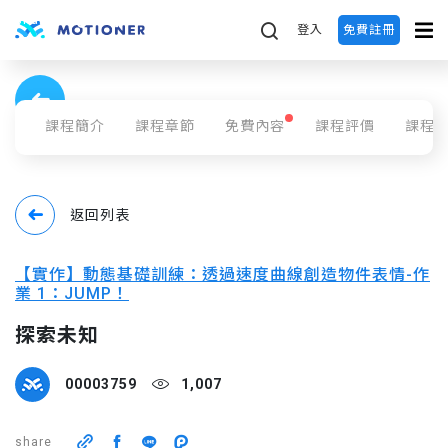
share
登入
免費註冊
課程簡介
課程章節
免費內容
課程評價
課程
返回列表
【實作】動態基礎訓練：透過速度曲線創造物件表情-作
業 1：JUMP！
探索未知
00003759
1,007
share