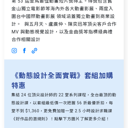
第 53 屆金馬最佳動畫短片獎得主。得獎包含舊
金山獨立電影節等海內外各大動畫影展、兩度入
圍台中國際動畫影展 領域涵蓋獨立動畫到商業設
計。 與五月天、盧廣仲、陳奕迅等頂尖客戶合作
MV 與動態視覺設計，以及金曲獎等指標級典禮
合作相關設計
《動態設計全面實戰》套組加購
特惠
集結 24 位頂尖設計師的 22 堂系列課程，全台最頂的動
態設計課，以套組最低價一次把握 56 折最優折扣，每
堂不到 $1,360，更免費加贈一堂 2.5 小時設計求職課
《好作品的潛規則》！點擊下方圖片了解更多介紹！