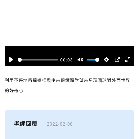
00:03
Play
Mute
Settings
PIP
Enter
fulls
利用不停地衝撞邊框與後來跟鏡頭對望來呈現圓球對外面世界
的好奇心
老師回覆
2022-02-08