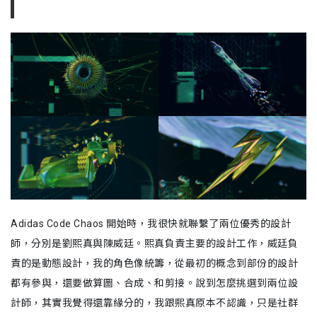
Adidas Code Chaos 開始時，我很快就聯繫了兩位優秀的設計
師，分別是劉熙真與陳威廷。熙真負責主要的設計工作，威廷負
責的是動態設計，我的角色像統籌，從最初的概念到部份的設計
都有參與，還要做算圖、合成、和剪接。說到怎麼挑選到兩位設
計師，其實我覺得還靠緣分的，我跟熙真原本不認識，只是社群