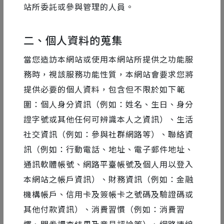
站所委託或參與管理的人員。
者將在活動中拆解繁瑣溝通、製作困難、未來趨勢等高
強度課題，同時還會分享在每個專案中，是如何交手應
二、個人資料的蒐集
對，並持續保持創作動能，打造一個個精彩作品！
當您造訪本網站或使用本網站所提供之功能服
現在領取除了可以「免費加入課程」，還可以直接獲得
務時，視該服務功能性質，本網站會要求您將
當天的講座筆記！
提供必要的個人資料，包含但不限於如下範
(筆記請至課程1-1下載)
圍：個人身分資訊（例如：姓名、生日、身分
證字號或其他任何可辨識本人之資訊）、生活
課程內容為 2022.08.26 當天的精彩講座剪輯後上架，
社交資訊（例如：參與社群網路等）、聯絡資
如果對這類型的活動有興趣，歡迎持續關注 Motioner，
後續將會舉辦更多的活動呦。如果你也喜歡這些領域，
訊（例如：行動電話、地址、電子郵件地址、
或想對這些知識有更多深入了解，可以看看《動態設計
通訊軟體帳號、網路平臺帳號及個人用以登入
全面實戰》系列課程，希望能讓你在學習設計的路上有
本網站之帳戶資訊）、財務資訊（例如：金融
滿滿能量！
機構帳戶、信用卡及簽帳卡之號碼及驗證碼或
其他付款資訊）、消費習慣（例如：消費習
備註：本次課程內容為 Motioner 與 展碁國際 Adobe