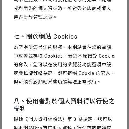
或利用您的個人資料時，將對委外廠商或個人
陳柏尹 Motioner 二棲知學 創辦人
善盡監督管理之責。
設計知識教育平台 Motioner 創辦人，並於二棲設計擔
任動畫總監。曾參與五屆金曲獎、國慶日等知名專案之
七、關於網站 Cookies
視覺動態，並為眾多跨國知名品牌如 Bloomberg、
為了提供您最佳的服務，本網站會在您的電腦
Disney、Pinkoi、麥當勞、五月天、桃園全運會⋯等製
中放置並存取 Cookies。若您不願接受 Cookie
作影像動態。
的寫入，您可以在使用的瀏覽器功能選項中設
更與 Apple 合作線上教育內容，在跨平台間累積超過
定隱私權等級為高，即可拒絕 Cookie 的寫入，
14,000 的學生人數。也廣受各大知名院校之邀，舉辦各
但可能導致網站某些功能無法正常執行。
式動態設計講座、工作坊。致力於透過最全面的教育資
源，讓動態設計成為台灣核心軟實力！
八、使用者對於個人資料得以行使之
權利
講者相關課程
根據《個人資料保護法》第 3 條規定，您可以
對本網站所保有的個人資料，行使查詢或請求