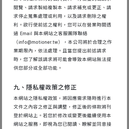
超越技術的動態思維｜打造脫穎而出的代表作
閱覽、請求製給複製本、請求補充或更正、請
好作品的潛規則｜打造漂亮履歷作品集
求停止蒐集處理或利用，以及請求刪除之權
利。欲行使前述之權利，您可以在營業時間透
過 Email 與本網站之客服團隊聯絡
（
info@motioner.tw
），本公司將於合理之作
不蹭元宇宙熱度怎麼行？無數個新名詞如小行星向我們
業期限內，依法處理。且當您提出前述請求
襲來，對人們認知造成衝擊，新領域與新需求層出不
時，您了解該請求將可能會導致本網站無法提
窮，接下來又將如何應對這些新改變？不斷進化的策略
供您部分或全部功能。
思維，是我們最強大的武器，隨時與新技術搭配，乘著
時代趨勢往前邁進，我們將從虛實整合邁入到虛實一體
九、隱私權政策之修正
的新境界。
本網站之隱私權政策，將因應需求隨時進行本
文件之內容之修正與調整，修正後的條款將刊
登於網站上。若您於修改或變更後繼續使用本
網站之服務，即視為您已閱讀、瞭解並同意接