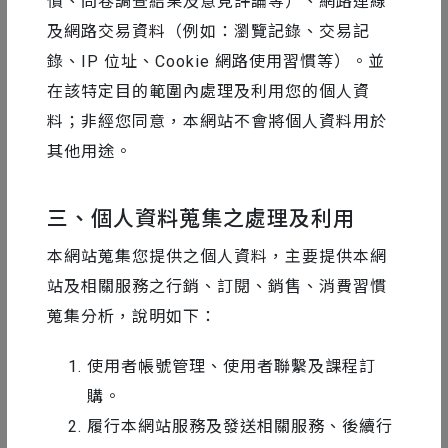
慣、問卷調查結果及意見評論等）、網路連線
創意學院共同主辦，領取課程後，未來將不定期會收到
及網路交易資料（例如：瀏覽記錄、交易記
Motioner 以及 展碁國際 Adobe 創意學院的相關資訊電
錄、IP 位址、Cookie 網路使用習慣等）。並
子報。
在該特定目的範圍內處理及利用您的個人資
料；非經您同意，本網站不會將個人資料用於
其他用途。
三、個人資料蒐集之處理及利用
從迪士尼一路到台灣燈會，來一一揭開二棲設計眾多的
本網站蒐集您提供之個人資料，主要提供本網
知名作品中，專案背後每個不為人知的高強度難題，舉
凡如大家熟悉的交片前大改、預算不足、時間有限、刁
站及相關服務之行銷、訂閱、銷售、消費習慣
鑽反饋等家常血淚，在這些有限的資源和條件下，我們
蒐集分析，說明如下：
又是透過哪些方法，來掌握創作與溝通的節奏，一一化
解各式專案不同的難題。
使用者帳號管理、使用者聯繫及課程訂
購。
履行本網站服務及發送相關服務、後續行