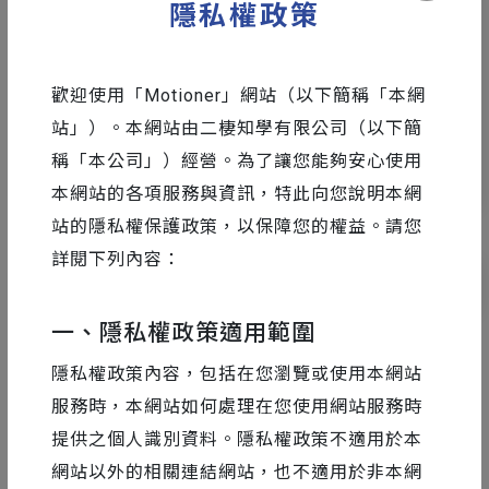
隱私權政策
X Motioner
/ 講師群
歡迎使用「Motioner」網站（以下簡稱「本網
Weblink 展碁國際｜ Adobe 創意學院與
站」）。本網站由二棲知學有限公司（以下簡
Motioner 合作 ，集結了台灣一線的創作者，和
大家分享更多官方技術趨勢新知與業界動態。
稱「本公司」）經營。為了讓您能夠安心使用
本網站的各項服務與資訊，特此向您說明本網
站的隱私權保護政策，以保障您的權益。請您
詳閱下列內容：
課程簡介
課程章節
免費內容
課程評價
課程
一、隱私權政策適用範圍
隱私權政策內容，包括在您瀏覽或使用本網站
服務時，本網站如何處理在您使用網站服務時
《動態設計高強度專案的交手幕後》
本次活動由
提供之個人識別資料。隱私權政策不適用於本
Motioner 與 Adobe 創意學院，合作舉辦。本次講座中
網站以外的相關連結網站，也不適用於非本網
邀請到包含林呈軒、陳柏尹、林思翰三位講者。三位講