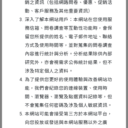
銷之資訊（包括網路問卷、優惠、促銷活
動、客戶服務及其他重要資訊）
深入了解本網站用戶：本網站在您使用服
務信箱、問卷調查等互動性功能時，會保
留您所提供的姓名、電子郵件地址、聯絡
方式及使用時間等，並對蒐集的問卷調查
內容進行統計與分析。分析結果除供內部
研究外，亦會視需求公佈統計結果，但不
涉及特定個人之資料。
林呈軒 二棲設計 27Design 創辦人
為了提供您更好的使用體驗與改善網站功
深耕動態設計領域多年，曾為百家知名品牌，如：
能，我們會紀錄您的連線裝置、使用時
Disney、IKEA、Gogoro、Pinkoi、麥當勞、Subway…
間、瀏覽器、瀏覽及點選資料記錄等，但
等操刀動畫與視覺。更曾統籌第 31 屆金曲獎典禮視
不會蒐集任何密碼及涉及個人敏感資訊。
覺，以及擔任眾多國家級大型專案之導演，如：五屆國
本網站可能會接受第三方於本網站平台，
慶與金曲獎、花博、世大運、台灣設計展、台灣燈會、
向您投放或發送與本網站服務以外之廣
文博會...等，作品風格多樣與全方位，也屢次榮獲紅