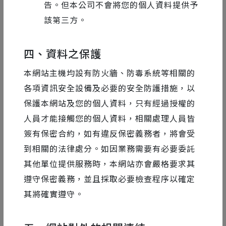
告。但本公司不會將您的個人資料提供予
點、金點、MUSE、IDA 等國際設計大獎的肯定。
該第三方。
同時也致力推廣動態設計教育產業，創辦 Motioner 平
台，更曾受 TEDx、Adobe、Youtube、Behance、C4D
四、資料之保護
及數十家大專院校之邀擔任講師，個人線上課程更有跨
本網站主機均設有防火牆、防毒系統等相關的
平台總購課人數近 13,000 多人的佳績，教學經驗豐富
各項資訊安全設備及必要的安全防護措施，以
外，更廣受學生喜愛。
保護本網站及您的個人資料，只有經過授權的
人員才能接觸您的個人資料，相關處理人員皆
講者相關課程
簽有保密合約，如有違反保密義務者，將會受
到相關的法律處分。如因業務需要有必要委託
動態設計全方位！[設計篇] 設計竅門一次搞懂
從說故事到賣故事｜導演私藏的創作＋溝通組合技
其他單位提供服務時，本網站亦會嚴格要求其
好作品的潛規則｜打造漂亮履歷作品集
遵守保密義務，並且採取必要檢查程序以確定
其將確實遵守。