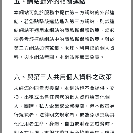
五、網站對外的相關連結
從數個動態設計經典案例中，拆解出 AE 最常使用到的
本網站可能於服務中提供第三方網站的外部連
那些功能，其實還有很多進階技巧。在面對複雜的設計
結，若您點擊該連結進入第三方網站，則該連
畫面，要如何解構元素，透過 AE 與其他 Adobe 軟體搭
結網站不適用本網站的隱私權保護政策，您必
配，才能為做出最細緻的動態設計做準備，並且完成深
須參考該連結網站中的隱私權保護政策。對於
植人心的迷人畫面。
第三方網站如何蒐集、處理、利用您的個人資
料，與本網站無關，本網站亦無需負責。
六、與第三人共用個人資料之政策
未經您的同意與授權，本網站絕不會提供、交
換、出租或出售任何您的個人資料給其他個
人、團體、私人企業或公務機關，但本政策另
行規範者、法律明文規定者，或為免除您與其
他使用者生命、身體、自由或財產之威脅時，
則不在此限。本網站委託廠商協助蒐集、處理