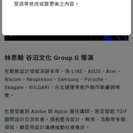
受該等修改或變更後之內容。
林思翰 谷汩文化 Group.G 導演
在動態設計領域深耕多年，為 LINE、ASUS、Acer、
Wacom、Nespresso、Samsung、Porsche、
Seagate、BVLGARI、台北捷運等客戶製作動畫與視
覺。
也曾受邀到 Adobe 與 Apple 擔任講師，甚至發起 TGIF
國際設計交流年會，擅長整合設計、教育、活動等多個
領域，期望用設計溝通推動社會進步。