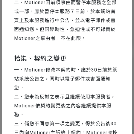
二、Motioner因前項事由而暫停本服務之全部
或一部，應於暫停本服務７日前，於本網站首
頁上及本服務進行中公告，並以電子郵件或書
面通知您。但因臨時性、急迫性或不可歸責於
14
34643
Motioner之事由者，不在此限。
拾柒、契約之變更
一、Motioner修改本契約時，應於30日前於網
站系統公告之，同時以電子郵件或書面通知
您。
二、您未為反對之表示且繼續使用本服務者，
Motioner依契約變更後之內容繼續提供本服
務。
三、倘您不同意第一項之變更，得於公告後30
日內向Motioner主張終止契約。Motioner應按