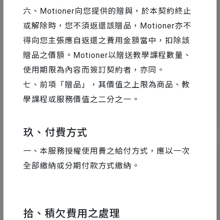
六、Motioner向您提供的贈與，於本契約終止
或解除時，您不須返還該贈品，Motioner亦不
AE 教學
2017-06-28
得向您主張應自返還之費用金額當中，扣除該
Licensing Error：AE 開啟出錯解決方法
贈品之價額。Motioner以贈送教學課程數量、
使用期限為內容而簽訂契約者，亦同。
七、前項「贈品」，其價值之上限為商品、教
學課程或服務價值之二分之一。
0
33041
玖、付費方式
一、本服務授權使用費之給付方式，應以一次
全部繳納或分期付款方式繳納。
拾、積欠費用之處理