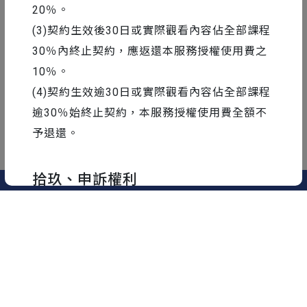
20％。
(3)契約生效後30日或實際觀看內容佔全部課程
30％內終止契約，應返還本服務授權使用費之
10％。
(4)契約生效逾30日或實際觀看內容佔全部課程
1
2
逾30％始終止契約，本服務授權使用費全額不
予退還。
拾玖、申訴權利
您對於Motioner所提供之服務，除得撥打
Motioner電話提出申訴外，亦得以電子郵件或
書面，或至Motioner之營業處所向Motioner提
Email :
info@motioner.tw
出申訴，Motioner應自接獲申訴之日起15日內
2020 motioner © All Rights Reserved.
妥適處理。
認識我們
隱私權政策
使用者條款
服務契約
常見問題