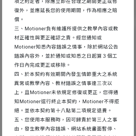
項之約定者，除應立即在合理之期間更正或修
17
13473
復外，並應延長您的使用期間，作為相應之賠
償。
三、Motioner負有維護所提供之教學內容或教
材正確性與更正確認之責。經您通知或
Motioner知悉內容錯誤之情事，除於網站公告
錯誤內容外，並於通知或知悉之日起算３個工
作日內完成更正或移除。
四、於本契約有效期間內發生情節重大之系統
異常或教學內容、教材錯誤之情事達三次以
上，且Motioner未依規定修復或更正，您得通
知Motioner逕行終止本契約，Motioner不得拒
外掛 & 腳本
2016-06-30
絕。並依本契約第十八點第二項規定退費。
EaseCopy - 輕鬆複製貼上 Keyframe 曲
五、您使用本服務時，因可歸責於第三人之事
線
由，發生教學內容錯誤、網站系統畫面暫停、