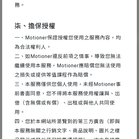
務。
41
19703
柒、擔保授權
一、Motioner保證授權您使用之服務內容，均
為合法權利人。
二、如Motioner違反前項之情事，導致您無法
繼續使用本服務，Motioner應賠償您無法使用
之損失或提供等值課程作為賠償。
三、本服務僅供您個人使用，未經Motioner事
前書面同意，您不得將本服務使用權讓與、出
借（含無償或有償）、出租或與他人共同使
用。
四、您於本網站所瀏覽到的第三方廣告（即與
AE 教學
2017-09-19
本服務無關之行銷文字、商品說明、圖片之樣
如何在 After Effects 中設定「路徑錨點