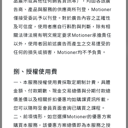
品展示或其他任何銷售資訊等），均由各該廣
Handle」顯示大小
告商、產品與服務的供應商所刊登，Motioner
僅接受委託予以刊登。對於廣告內容之正確性
及可信度，使用者應自行斟酌與判斷，除有相
關法律法規有明文規定要求Motioner承擔責任
11
16001
以外，使用者因前述廣告而產生之交易遭受的
任何的損失或損害，Motioner均不予負責。
捌、授權使用費
一、本服務授權使用費採取定期制計費，具體
金額、付款期數、現金交易總價與分期付款總
價差價以及相關折扣優惠均如購課資訊所載，
您可以隨時至會員頁面查詢已購買之課程。
二、前項情形，如您選擇Motioner的優惠方案
購買本服務，該優惠方案總價即為本服務之授