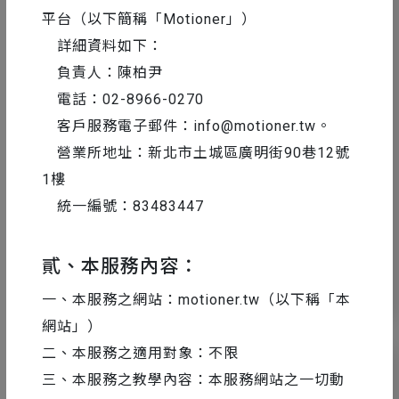
平台（以下簡稱「Motioner」）
詳細資料如下：
負責人：陳柏尹
電話：02-8966-0270
客戶服務電子郵件：
info@motioner.tw
。
設計工具精選
2024-02-26
營業所地址：新北市土城區廣明街90巷12號
【乾貨分享】不會畫畫沒關係！9 個免費
1樓
可商用插畫圖庫，設計師的最佳幫助利器
統一編號：83483447
貳、本服務內容：
12
81058
一、本服務之網站：motioner.tw（以下稱「本
網站」）
二、本服務之適用對象：不限
三、本服務之教學內容：本服務網站之一切動