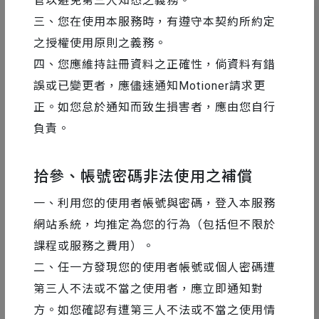
管以避免第三人知悉之義務。
三、您在使用本服務時，有遵守本契約所約定
之授權使用原則之義務。
四、您應維持註冊資料之正確性，倘資料有錯
誤或已變更者，應儘速通知Motioner請求更
正。如您怠於通知而致生損害者，應由您自行
負責。
拾參、帳號密碼非法使用之補償
AE 教學
2016-11-04
一、利用您的使用者帳號與密碼，登入本服務
AE 關鍵影格 Keyframe 設定技巧 #1｜解
網站系統，均推定為您的行為（包括但不限於
讀 Keyframe 形狀
課程或服務之費用）。
二、任一方發現您的使用者帳號或個人密碼遭
第三人不法或不當之使用者，應立即通知對
24
67221
方。如您確認有遭第三人不法或不當之使用情