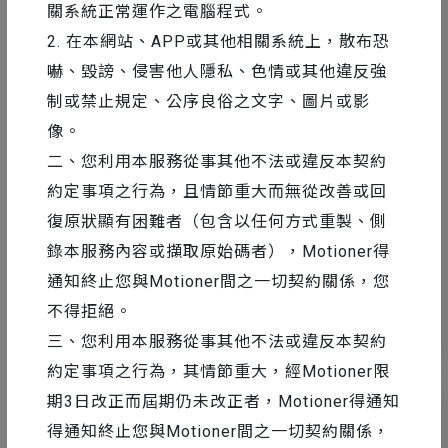
關系統正常運作之電腦程式。
2. 在本網站、APP或其他相關系統上，散布恐
嚇、毀謗、侵害他人隱私、色情或其他違反強
制或禁止規定、公序良俗之文字、圖片或影
像。
AE 教學
2016-11-25
二、您利用本服務從事其他不法或違反本契約
Ai 進入 AE 工作流程技巧 #2｜釋放圖層
約定事項之行為，且情節重大而無從改善或回
復原狀顯有困難者（包含以任何方式重製、側
錄本服務內容或擷取原始碼者），Motioner得
通知終止您與Motioner間之一切契約關係，您
不得拒絕。
14
31639
三、您利用本服務從事其他不法或違反本契約
約定事項之行為，其情節重大，經Motioner限
期3日改正而屆期仍未改正者，Motioner得通知
得通知終止您與Motioner間之一切契約關係，