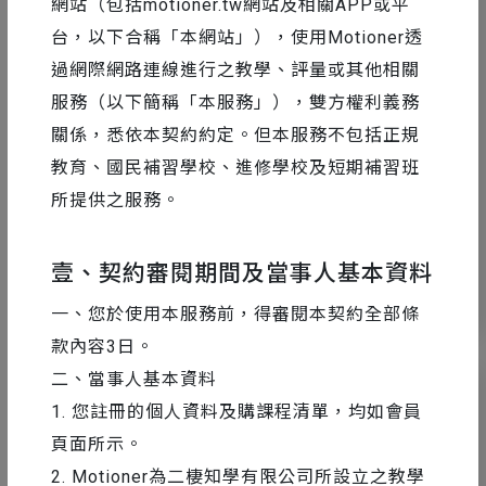
網站（包括motioner.tw網站及相關APP或平
台，以下合稱「本網站」），使用Motioner透
過網際網路連線進行之教學、評量或其他相關
服務（以下簡稱「本服務」），雙方權利義務
設計工具精選
2024-05-14
關係，悉依本契約約定。但本服務不包括正規
董十行老師分享｜自製 PS 筆刷與速寫訓
教育、國民補習學校、進修學校及短期補習班
練菜單
所提供之服務。
壹、契約審閱期間及當事人基本資料
8
6166
一、您於使用本服務前，得審閱本契約全部條
款內容3日。
二、當事人基本資料
1. 您註冊的個人資料及購課程清單，均如會員
頁面所示。
2. Motioner為二棲知學有限公司所設立之教學