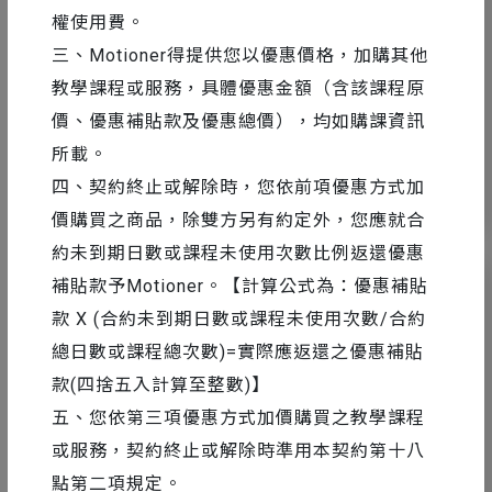
AE 教學
2017-07-07
權使用費。
Ai 進入 AE 工作流程技巧 #3｜擴大工作
三、Motioner得提供您以優惠價格，加購其他
區域
教學課程或服務，具體優惠金額（含該課程原
價、優惠補貼款及優惠總價），均如購課資訊
所載。
四、契約終止或解除時，您依前項優惠方式加
14
17652
價購買之商品，除雙方另有約定外，您應就合
約未到期日數或課程未使用次數比例返還優惠
補貼款予Motioner。【計算公式為：優惠補貼
款 X (合約未到期日數或課程未使用次數/合約
總日數或課程總次數)=實際應返還之優惠補貼
款(四捨五入計算至整數)】
五、您依第三項優惠方式加價購買之教學課程
或服務，契約終止或解除時準用本契約第十八
點第二項規定。