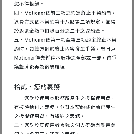
您不得拒絕。
四、Motioner依前三項之約定終止本契約者，
退費方式依本契約第十八點第二項規定，並得
於返還金額中扣除百分之二十之違約金。
五、Motioner依第一項至第三項約定終止本契
約時，如雙方對於終止內容發生爭議，您同意
Motioner得先暫停本服務之全部或一部，待爭
AE 教學
2016-11-24
議釐清後再為後續處理。
Ai 進入 AE 工作流程技巧 #1｜另存工作
區域
拾貳、您的義務
一、您對於使用本服務所產生之授權使用費，
有按時給付之義務。並對本契約終止前已產生
12
27999
之授權使用費，有繳納之義務。
二、您對於其使用者帳號與個人密碼有妥善保