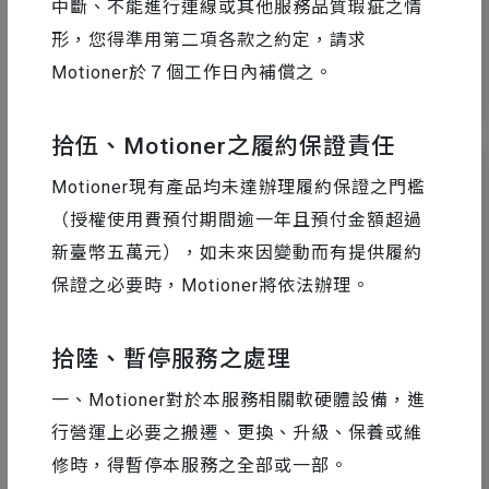
中斷、不能進行連線或其他服務品質瑕疵之情
形，您得準用第二項各款之約定，請求
Motioner於７個工作日內補償之。
7
11386
拾伍、Motioner之履約保證責任
Motioner現有產品均未達辦理履約保證之門檻
（授權使用費預付期間逾一年且預付金額超過
新臺幣五萬元），如未來因變動而有提供履約
保證之必要時，Motioner將依法辦理。
拾陸、暫停服務之處理
一、Motioner對於本服務相關軟硬體設備，進
行營運上必要之搬遷、更換、升級、保養或維
外掛 & 腳本
2016-06-13
修時，得暫停本服務之全部或一部。
Motion 2 - 中文教學筆記