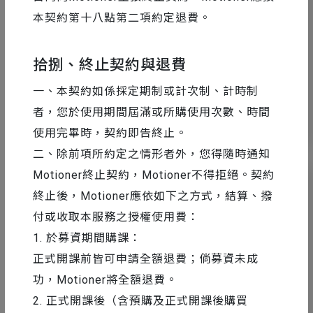
外掛 & 腳本
2016-06-08
本契約第十八點第二項約定退費。
AE Scripts 腳本安裝方法
拾捌、終止契約與退費
一、本契約如係採定期制或計次制、計時制
者，您於使用期間屆滿或所購使用次數、時間
10
31020
使用完畢時，契約即告終止。
二、除前項所約定之情形者外，您得隨時通知
Motioner終止契約，Motioner不得拒絕。契約
終止後，Motioner應依如下之方式，結算、撥
付或收取本服務之授權使用費：
1. 於募資期間購課：
正式開課前皆可申請全額退費；倘募資未成
功，Motioner將全額退費。
2. 正式開課後（含預購及正式開課後購買