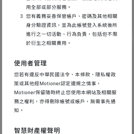
用全部或部分服務。
您有義務妥善保管帳戶、密碼及其他相關
11
9804
身分驗證資訊，並為此帳號登入系統後所
進行之一切活動、行為負責，包括但不限
於衍生之相關費用。
使用者管理
您若有違反中華民國法令、本條款、隱私權政
策或其他經Motioner認定違規之情事，
Motioner保留隨時終止您使用本網站及相關服
務之權利，亦得刪除帳號或帳戶，無需事先通
知。
設計工具精選
2024-06-13
智慧財產權聲明
Motioner 免費設計資源手冊