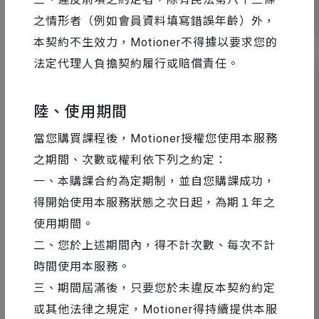
28
38659
之情形者（例如會員資料填寫錯誤年齡）外，
本契約不生效力，Motioner不得據以要求您的
法定代理人負擔契約履行或賠償責任。
陸、使用期間
當您購買課程後，Motioner授權您使用本服務
之期間、次數或權利依下列之約定：
一、本購課合約為定期制，並自您購課成功，
得開始使用本服務狀態之次日起，為期１年之
使用期間。
二、您於上述期間內，得不計次數、每次不計
AE 教學
2018-03-02
時間使用本服務。
如何用 After Effects 製作黏黏球（Meta
三、期間屆滿後，只要您於未違反本契約約定
ball）效果
或其他法律之規定，Motioner得持續提供本服