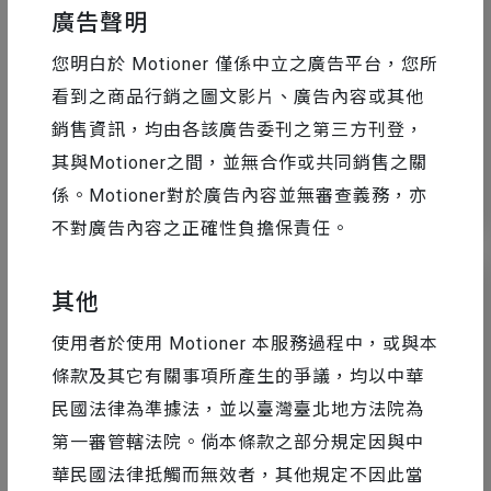
設計工具精選
2024-06-01
廣告聲明
Adobe 創意補給站官方推薦 Ai 小教學｜
您明白於 Motioner 僅係中立之廣告平台，您所
我用以拉拉拉的
看到之商品行銷之圖文影片、廣告內容或其他
銷售資訊，均由各該廣告委刊之第三方刊登，
其與Motioner之間，並無合作或共同銷售之關
2
4903
係。Motioner對於廣告內容並無審查義務，亦
不對廣告內容之正確性負擔保責任。
其他
使用者於使用 Motioner 本服務過程中，或與本
條款及其它有關事項所產生的爭議，均以中華
民國法律為準據法，並以臺灣臺北地方法院為
第一審管轄法院。倘本條款之部分規定因與中
華民國法律抵觸而無效者，其他規定不因此當