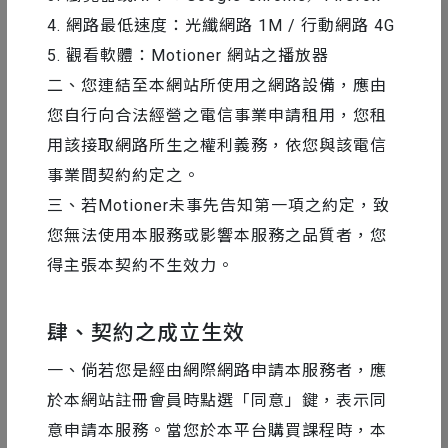
4. 網路最低速度：光纖網路 1M / 行動網路 4G
5. 觀看軟體：Motioner 網站之播放器
二、您連結至本網站所使用之網路設備，應由
您自行向合法經營之電信事業申請租用，您租
用該接取網路所生之權利義務，依您與該電信
事業間契約約定之。
三、若Motioner未事先告知第一項之約定，致
您無法使用本服務或影響本服務之品質者，您
AE 教學
2020-10-27
得主張本契約不生效力。
在 AE 裡做 2.5D 空間建置技巧分享
肆、契約之成立生效
一、倘若您是經由網際網路申請本服務者，應
於本網站註冊會員時點選「同意」鍵，表示同
53
17214
意申請本服務。當您於本平台購買課程時，本