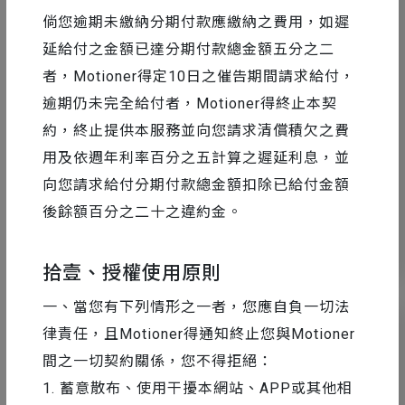
倘您逾期未繳納分期付款應繳納之費用，如遲
延給付之金額已達分期付款總金額五分之二
者，Motioner得定10日之催告期間請求給付，
AE 教學
2017-04-26
逾期仍未完全給付者，Motioner得終止本契
雜訊材質製作：Noise Texture 風格設計
約，終止提供本服務並向您請求清償積欠之費
用及依週年利率百分之五計算之遲延利息，並
向您請求給付分期付款總金額扣除已給付金額
後餘額百分之二十之違約金。
34
20434
拾壹、授權使用原則
一、當您有下列情形之一者，您應自負一切法
律責任，且Motioner得通知終止您與Motioner
間之一切契約關係，您不得拒絕：
1. 蓄意散布、使用干擾本網站、APP或其他相